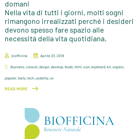
domani
Nella vita di tutti i giorni, molti sogni
rimangono irrealizzati perché i desideri
devono spesso fare spazio alle
necessitá della vita quotidiana.
biofficina
Aprile 23, 2019
Business
,
consult
,
desgin
,
develop
,
foods
,
html
,
icon
,
keyboard
,
kit
,
organic
,
popular
,
tasty
,
tech
,
usability
,
ux
READ MORE