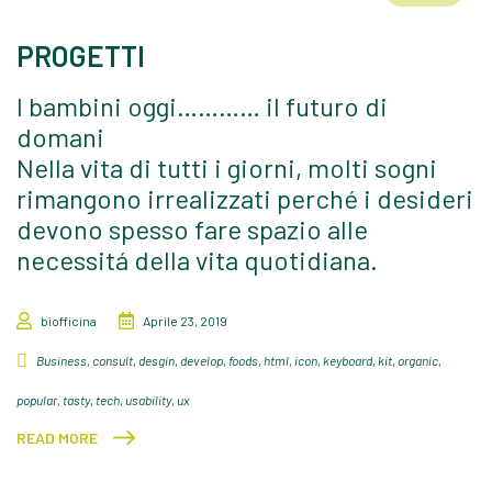
PROGETTI
I bambini oggi………… il futuro di
domani
Nella vita di tutti i giorni, molti sogni
rimangono irrealizzati perché i desideri
devono spesso fare spazio alle
necessitá della vita quotidiana.
biofficina
Aprile 23, 2019
Business
,
consult
,
desgin
,
develop
,
foods
,
html
,
icon
,
keyboard
,
kit
,
organic
,
popular
,
tasty
,
tech
,
usability
,
ux
READ MORE