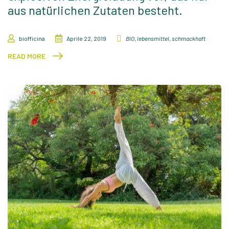
aus natürlichen Zutaten besteht.
biofficina
Aprile 22, 2019
BIO
,
lebensmittel
,
schmackhaft
READ MORE